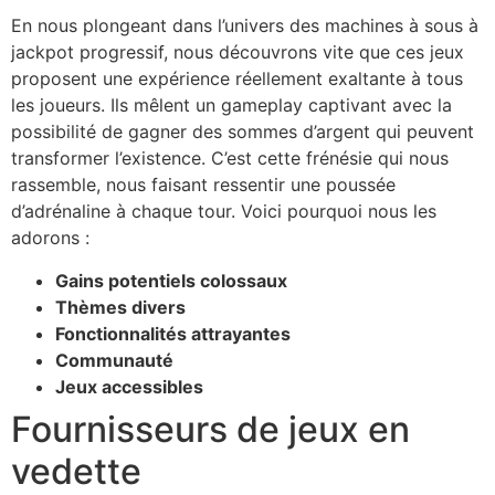
En nous plongeant dans l’univers des machines à sous à
jackpot progressif, nous découvrons vite que ces jeux
proposent une expérience réellement exaltante à tous
les joueurs. Ils mêlent un gameplay captivant avec la
possibilité de gagner des sommes d’argent qui peuvent
transformer l’existence. C’est cette frénésie qui nous
rassemble, nous faisant ressentir une poussée
d’adrénaline à chaque tour. Voici pourquoi nous les
adorons :
Gains potentiels colossaux
Thèmes divers
Fonctionnalités attrayantes
Communauté
Jeux accessibles
Fournisseurs de jeux en
vedette