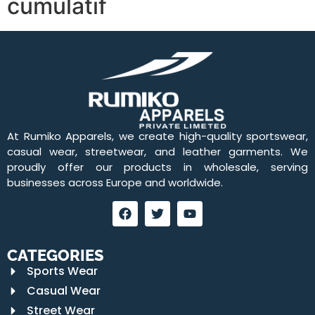
cumulatif
At Rumiko Apparels, we create high-quality sportswear,
casual wear, streetwear, and leather garments. We
proudly offer our products in wholesale, serving
businesses across Europe and worldwide.
CATEGORIES
Sports Wear
Casual Wear
Street Wear