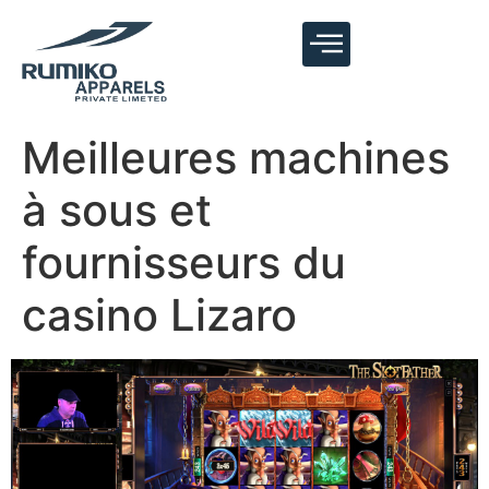
Meilleures machines
à sous et
fournisseurs du
casino Lizaro