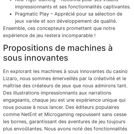
impressionnants et ses fonctionnalités captivantes.
Pragmatic Play – Apprécié pour sa sélection de
jeux variée et son développement de qualité.
Ensemble, ces concepteurs promettent que notre
expérience de jeu restera incomparable !
Propositions de machines à
sous innovantes
En explorant les machines à sous innovantes du casino
Lizaro, nous sommes émerveillés par la créativité et le
maîtrise des créateurs de jeux que nous admirons tant.
Des illustrations impressionnants aux narrations
engageants, chaque jeu est une expérience unique qui
nous pousse à nous lancer. Des éditeurs populaires
comme NetEnt et Microgaming repoussent sans cesse
les bornes, garantissant des aventures de jeu toujours
plus envoûtantes. Nous avons noté des fonctionnalités