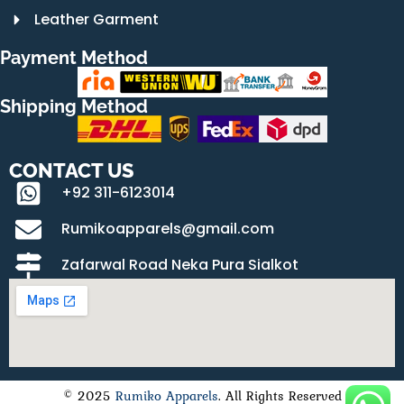
Leather Garment
Payment Method
Shipping Method
CONTACT US
+92 311-6123014
Rumikoapparels@gmail.com
Zafarwal Road Neka Pura Sialkot
© 2025
Rumiko Apparels
. All Rights Reserved