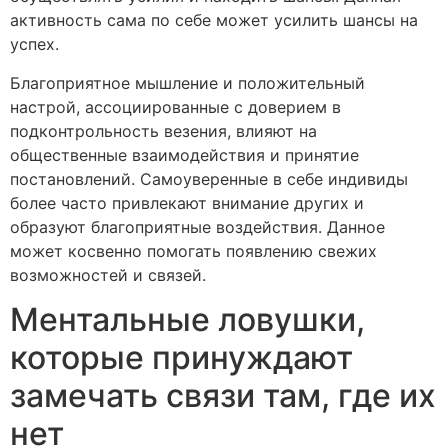
активность сама по себе может усилить шансы на
успех.
Благоприятное мышление и положительный
настрой, ассоциированные с доверием в
подконтрольность везения, влияют на
общественные взаимодействия и принятие
постановлений. Самоуверенные в себе индивиды
более часто привлекают внимание других и
образуют благоприятные воздействия. Данное
может косвенно помогать появлению свежих
возможностей и связей.
Ментальные ловушки,
которые принуждают
замечать связи там, где их
нет