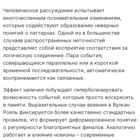
Человеческое рассуждение испытывает
многочисленным познавательным изменениям,
которые содействуют образованию неверных
понятий о паттернах. Одной из в большинстве
случаев распространенных неточностей
представляет собой восприятие соответствия за
логическую соединение. Пара события,
совершающиеся параллельно или в короткой
временной последовательности, автоматически
воспринимаются как связанные.
Эффект наличия побуждает гиперболизировать
возможность событий, которые просто воскресить
в памяти. Выразительные случаи везения в Вулкан
Рояль фиксируются более качественно стандартных
провалов, что формирует деформированное понятие
о регулярности благоприятных финалов. Аналогично
работает и влияние новизны – современные