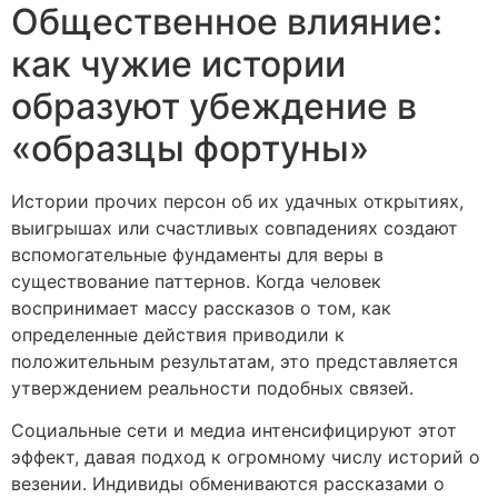
Общественное влияние:
как чужие истории
образуют убеждение в
«образцы фортуны»
Истории прочих персон об их удачных открытиях,
выигрышах или счастливых совпадениях создают
вспомогательные фундаменты для веры в
существование паттернов. Когда человек
воспринимает массу рассказов о том, как
определенные действия приводили к
положительным результатам, это представляется
утверждением реальности подобных связей.
Социальные сети и медиа интенсифицируют этот
эффект, давая подход к огромному числу историй о
везении. Индивиды обмениваются рассказами о