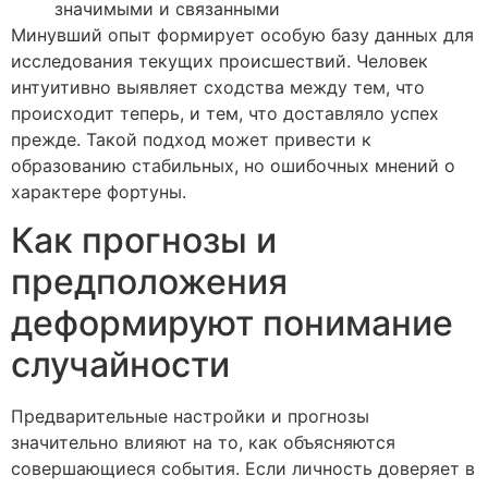
значимыми и связанными
Минувший опыт формирует особую базу данных для
исследования текущих происшествий. Человек
интуитивно выявляет сходства между тем, что
происходит теперь, и тем, что доставляло успех
прежде. Такой подход может привести к
образованию стабильных, но ошибочных мнений о
характере фортуны.
Как прогнозы и
предположения
деформируют понимание
случайности
Предварительные настройки и прогнозы
значительно влияют на то, как объясняются
совершающиеся события. Если личность доверяет в