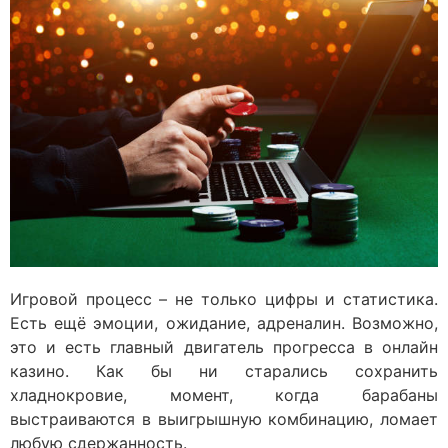
Игровой процесс – не только цифры и статистика.
Есть ещё эмоции, ожидание, адреналин. Возможно,
это и есть главный двигатель прогресса в онлайн
казино. Как бы ни старались сохранить
хладнокровие, момент, когда барабаны
выстраиваются в выигрышную комбинацию, ломает
любую сдержанность.