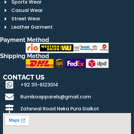
Sports Wear
Casual Wear
Street Wear
Leather Garment
Payment Method
Shipping Method
CONTACT US
+92 311-6123014
Rumikoapparels@gmail.com
Zafarwal Road Neka Pura Sialkot