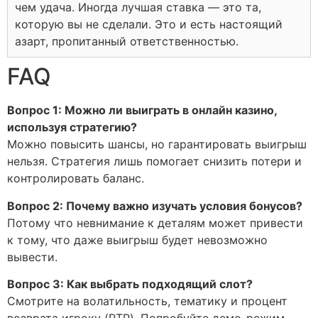
чем удача. Иногда лучшая ставка — это та,
которую вы не сделали. Это и есть настоящий
азарт, пропитанный ответственностью.
FAQ
Вопрос 1: Можно ли выиграть в онлайн казино,
используя стратегию?
Можно повысить шансы, но гарантировать выигрыш
нельзя. Стратегия лишь помогает снизить потери и
контролировать баланс.
Вопрос 2: Почему важно изучать условия бонусов?
Потому что невнимание к деталям может привести
к тому, что даже выигрыш будет невозможно
вывести.
Вопрос 3: Как выбрать подходящий слот?
Смотрите на волатильность, тематику и процент
возврата игроку (RTP). Попробуйте демо-режим,