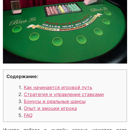
Содержание:
Как начинается игровой путь
Стратегия и управление ставками
Бонусы и реальные шансы
Опыт и эмоции игрока
FAQ