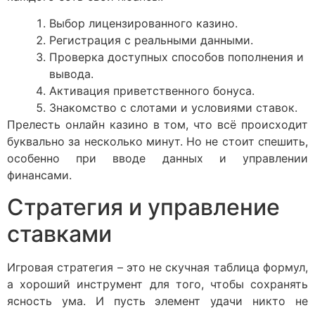
Выбор лицензированного казино.
Регистрация с реальными данными.
Проверка доступных способов пополнения и
вывода.
Активация приветственного бонуса.
Знакомство с слотами и условиями ставок.
Прелесть онлайн казино в том, что всё происходит
буквально за несколько минут. Но не стоит спешить,
особенно при вводе данных и управлении
финансами.
Стратегия и управление
ставками
Игровая стратегия – это не скучная таблица формул,
а хороший инструмент для того, чтобы сохранять
ясность ума. И пусть элемент удачи никто не