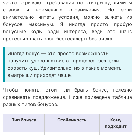
часто скрывают требования по отыгрышу, лимиты
ставок и временные ограничения. Но если
внимательно читать условия, можно выжать из
бонусов максимум. Я иногда просто пробую
бонусные коды ради интереса, ведь это шанс
протестировать слот-бестселлеры без риска.
Иногда бонус — это просто возможность
получить удовольствие от процесса, без цели
сорвать куш. Удивительно, но в такие моменты
выигрыши приходят чаще.
Чтобы понять, стоит ли брать бонус, полезно
сравнивать предложения. Ниже приведена таблица
разных типов бонусов.
Тип бонуса
Особенности
Кому
подходит