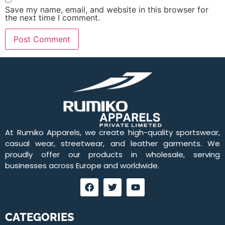
Save my name, email, and website in this browser for
the next time I comment.
At Rumiko Apparels, we create high-quality sportswear,
casual wear, streetwear, and leather garments. We
proudly offer our products in wholesale, serving
businesses across Europe and worldwide.
CATEGORIES